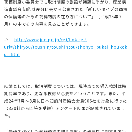
商標制度小委員会でも取消制度の創設が議題に挙がり、産業構
造審議会 知的財産分科会から公表された「新しいタイプの商標
の保護等のための商標制度の在り方について」（平成25年9
月）の中でその内容を見ることができます。
⇒
http://www.jpo.go.jp/cgi/link.cgi?
url=/shiryou/toushin/toushintou/shohyo_bukai_houkok
u1.htm
結論としては、取消制度については、現時点での導入検討は時
期尚早であり、更なる検討が必要だということです。また、平
成24年7月～8月に日本知的財産協会会員906社を対象に行った
（330社から回答を受領）アンケート結果が記載されていまし
た。
「普通名称化した登録商標の取消制度」の必要性に関するアン