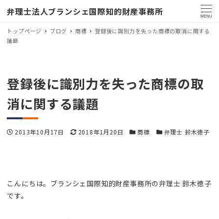
弁理士法人ブランシェ国際知的財産事務所
MENU
トップページ
ブログ
商標
登録後に識別力を失った商標の取消に関する
議題
登録後に識別力を失った商標の取
消に関する議題
投稿日
更新日
カテゴリー
カテゴリー
2013年10月17日
2018年1月20日
商標
弁理士 鈴木徳子
こんにちは。ブランシェ国際知的財産事務所の弁理士 鈴木徳子
です。