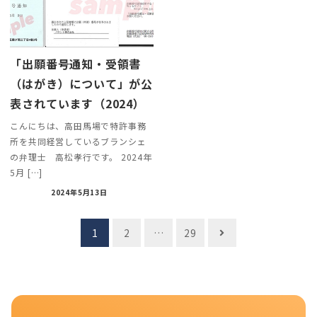
「出願番号通知・受領書
（はがき）について」が公
表されています（2024）
こんにちは、高田馬場で特許事務
所を共同経営しているブランシェ
の弁理士 高松孝行です。 2024年
5月 […]
2024年5月13日
投
1
2
…
29
稿
ナ
ビ