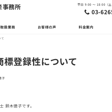
産事務所
平日 9:00 ～ 18:0
03-626
取扱業務
お客様の声
料金案内
いて
商標登録性について
徳子
士 鈴木徳子です。