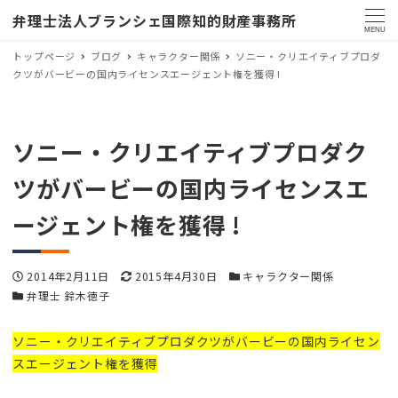
弁理士法人ブランシェ国際知的財産事務所
MENU
トップページ
ブログ
キャラクター関係
ソニー・クリエイティブプロダ
クツがバービーの国内ライセンスエージェント権を獲得 !
ソニー・クリエイティブプロダク
ツがバービーの国内ライセンスエ
ージェント権を獲得 !
投稿日
更新日
カテゴリー
2014年2月11日
2015年4月30日
キャラクター関係
カテゴリー
弁理士 鈴木徳子
ソニー・クリエイティブプロダクツがバービーの国内ライセン
スエージェント権を獲得