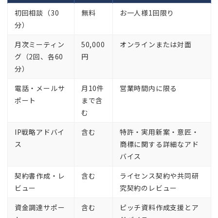
初回相談（30
無料
お一人様1回限り
分）
月次ミーティン
50,000
オンラインまたは対面
グ（2回、各60
円
分）
電話・メールサ
月10件
営業時間内に限る
ポート
まで含
む
IP戦略アドバイ
含む
特許・実用新案・意匠・
ス
商標に関する詳細なアド
バイス
契約書作成・レ
含む
ライセンス契約や共同研
ビュー
究契約のレビュー
資金調達サポー
含む
ピッチ資料作成支援とア