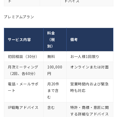
ト
ドバイス
プレミアムプラン
料金
サービス内容
（税
備考
別）
初回相談（30分）
無料
お一人様1回限り
月次ミーティング
100,000
オンラインまたは対面
（2回、各60分）
円
電話・メールサポ
月20件
営業時間内および緊急
ート
まで含
時も対応
む
IP戦略アドバイス
含む
特許・商標・意匠に関
する詳細なアドバイス