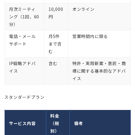
月次ミーティ
10,000
オンライン
ング（1回、60
円
分）
電話・メール
月5件
営業時間内に限る
サポート
まで含
む
IP戦略アドバ
含む
特許・実用新案・意匠・商
イス
標に関する基本的なアドバ
イス
スタンダードプラン
料金
サービス内容
（税
備考
別）