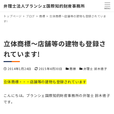
弁理士法人ブランシェ国際知的財産事務所
MENU
トップページ
ブログ
商標
立体商標～店舗等の建物も登録されていま
す!
立体商標～店舗等の建物も登録さ
れています!
投稿日
更新日
カテゴリー
カテゴリー
2014年1月24日
2015年4月30日
商標
弁理士 鈴木徳子
立体商標・・・
店舗等の建物も登録されています
こんにちは。ブランシェ国際知的財産事務所の弁理士 鈴木徳子
です。