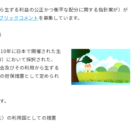
から生ずる利益の公正かつ衡平な配分に関する指針案が）が
ブリックコメント
を募集しています。
）
とは、2010年に日本で開催された生
10）において採択された、
会及びその利用から生ずる
の担保措置として定められ
す。
む）の利用国としての措置