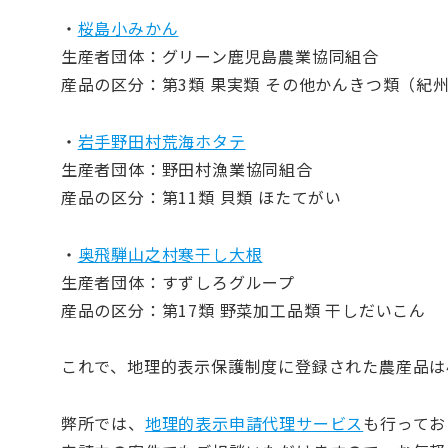
・
桜島小みかん
生産者団体：グリーン鹿児島農業協同組合
産品の区分：第3類 果実類 その他かんきつ類（紀
・
岩手野田村荒海ホタテ
生産者団体：野田村漁業協同組合
産品の区分：第11類 貝類 ほたてがい
・
奥飛騨山之村寒干し大根
生産者団体：すずしろグループ
産品の区分：第17類 野菜加工品類 干しだいこん
これで、地理的表示保護制度に登録された農産品は
弊所では、
地理的表示申請代理サービス
も行ってお