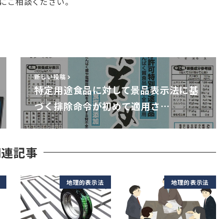
にご相談ください。
新しい投稿
特定用途食品に対して景品表示法に基
づく排除命令が初めて適用さ…
関連記事
地理的表示法
地理的表示法