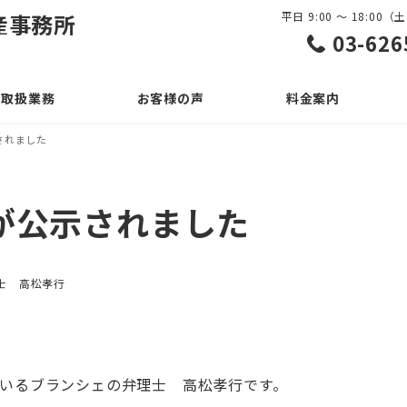
産事務所
平日 9:00 ～ 18:0
03-626
取扱業務
お客様の声
料金案内
されました
が公示されました
リー
士 高松孝行
いるブランシェの弁理士 高松孝行です。