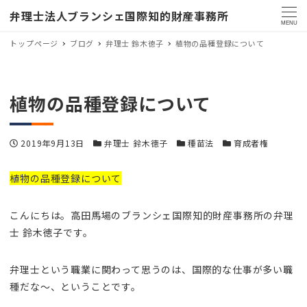
弁理士法人ブランシェ国際知的財産事務所
MENU
トップページ
ブログ
弁理士 鈴木徳子
植物の品種登録について
植物の品種登録について
投稿日
カテゴリー
カテゴリー
カテゴリー
2019年9月13日
弁理士 鈴木徳子
種苗法
育成者権
植物の品種登録について
こんにちは。高田馬場のブランシェ国際知的財産事務所の弁理
士 鈴木徳子です。
弁理士という職業に関わって思うのは、国際的な仕事が多い職
種だな～、ということです。