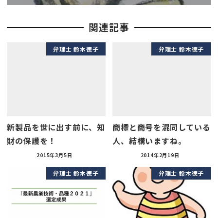
関連記事
弁理士 鈴木徳子
弁理士 鈴木徳子
新製品を世に出す前に、知
商標と商号を混同している
財の保護を！
人、結構いますね。
2015年3月5日
2014年2月19日
弁理士 鈴木徳子
弁理士 鈴木徳子