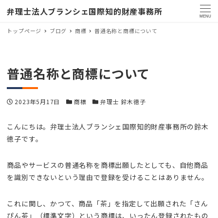
弁理士法人ブランシェ国際知的財産事務所
MENU
トップページ
ブログ
商標
普通名称と商標について
普通名称と商標について
投稿日
カテゴリー
カテゴリー
2023年5月17日
商標
弁理士 鈴木徳子
こんにちは。弁理士法人ブランシェ国際知的財産事務所の鈴木
徳子です。
商品やサービスの普通名称を商標出願したとしても、自他商品
を識別できないという理由で登録を受けることはありません。
これに関し、かつて、商品「茶」を指定して出願された「さん
ぴん茶」（標準文字）という商標は、いったん登録されたもの