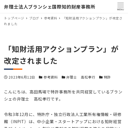
弁理士法人ブランシェ国際知的財産事務所
MENU
トップページ
ブログ
参考資料
「知財活用アクションプラン」が改定さ
れました
「知財活用アクションプラン」が
改定されました
投稿日
カテゴリー
カテゴリー
カテゴリー
2023年6月12日
参考資料
弁理士 高松孝行
特許
こんにちは、高田馬場で特許事務所を共同経営しているブラン
シェの弁理士 高松孝行です。
令和3年12月に、特許庁・独立行政法人工業所有権情報・研修
館（INPIT）は、中小企業・スタートアップにおける知財経営