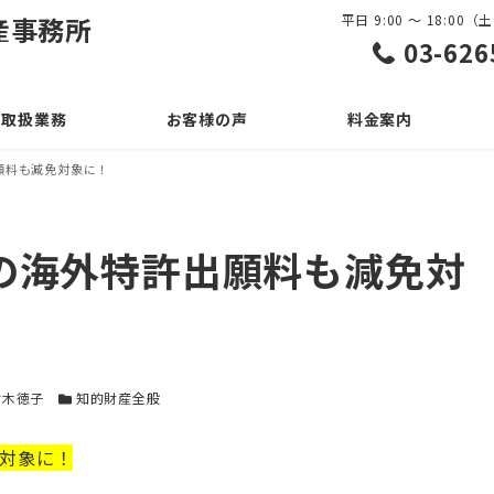
産事務所
平日 9:00 ～ 18:0
03-626
取扱業務
お客様の声
料金案内
願料も減免対象に！
の海外特許出願料も減免対
カテゴリー
鈴木徳子
知的財産全般
対象に！