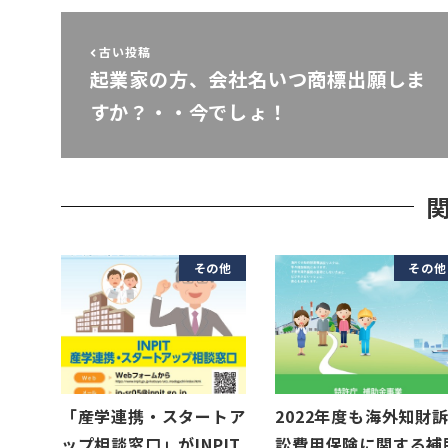
古い投稿
起業家の方、会社名いつ商標出願しま
すか？・・今でしょ！
その他
その他
「産学連携・スタートア
2022年度も海外知財
ップ相談窓口」がINPIT
訟費用保険に関する補