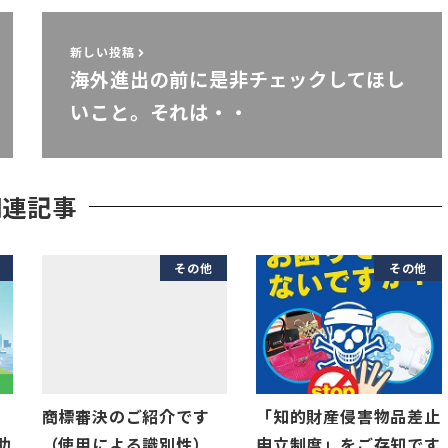
新しい投稿
海外進出の前に是非チェックしてほし
いこと。それは・・
関連記事
その他
その他
訴
商標審決のご紹介です
「知的財産侵害物品差止
助
（使用による識別性）
申立制度」をご存知です