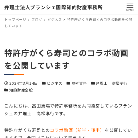
弁理士法人ブランシェ国際知的財産事務所
MENU
トップページ
ブログ
ビジネス
特許庁がくら寿司とのコラボ動画を公開
しています
特許庁がくら寿司とのコラボ動画
を公開しています
投稿日
カテゴリー
カテゴリー
カテゴリー
2024年3月14日
ビジネス
参考資料
弁理士 高松孝行
カテゴリー
知的財産全般
こんにちは、高田馬場で特許事務所を共同経営しているブラン
シェの弁理士 高松孝行です。
特許庁がくら寿司との
コラボ動画（前半・後半）
を公開してい
ますので、今回はこれについて書きます。