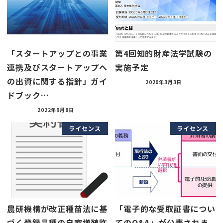
「スタートアップとの事業
第4回知的財産法学試験の
連携及びスタートアップへ
実施予定
の出資に関する指針」ガイ
2020年3月3日
ドブック…
2022年9月8日
ライセンス
ライセンス
農研機構が改正種苗法に基
「電子的な受取証書につい
づく登録品種の自家増殖許
てのQ&A」が公表されま