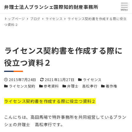
弁理士法人ブランシェ国際知的財産事務所
MENU
トップページ
ブログ
ライセンス
ライセンス契約書を作成する際に役立
つ資料２
ライセンス契約書を作成する際に
役立つ資料２
投稿日
更新日
カテゴリー
2015年7月24日
2021年11月27日
ライセンス
カテゴリー
カテゴリー
カテゴリー
カテゴリー
ライセンス契約
参考資料
弁理士 高松孝行
著作権
ライセンス契約書を作成する際に役立つ資料２
こんにちは、高田馬場で特許事務所を共同経営しているブラン
シェの弁理士 高松孝行です。