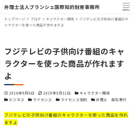
弁理士法人ブランシェ国際知的財産事務所
MENU
トップページ
ブログ
キャラクター関係
フジテレビの子供向け番組のキ
ャラクターを使った商品が作れますよ
フジテレビの子供向け番組のキャ
ラクターを使った商品が作れます
よ
投稿日
更新日
カテゴリー
2016年9月6日
2019年5月11日
キャラクター関係
カテゴリー
カテゴリー
カテゴリー
カテゴリー
ビジネス
ライセンス
ライセンス契約
弁理士 高松孝行
フジテレビの子供向け番組のキャラクターを使った商品を作れ
ますよ