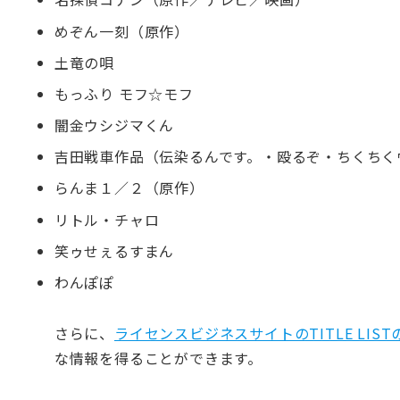
めぞん一刻（原作）
土竜の唄
もっふり モフ☆モフ
闇金ウシジマくん
吉田戦車作品（伝染るんです。・殴るぞ・ちくちく
らんま１／２（原作）
リトル・チャロ
笑ゥせぇるすまん
わんぽぽ
さらに、
ライセンスビジネスサイトのTITLE LIS
な情報を得ることができます。