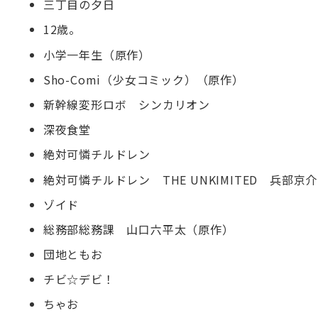
三丁目の夕日
12歳。
小学一年生（原作）
Sho-Comi（少女コミック）（原作）
新幹線変形ロボ シンカリオン
深夜食堂
絶対可憐チルドレン
絶対可憐チルドレン THE UNKIMITED 兵部京介
ゾイド
総務部総務課 山口六平太（原作）
団地ともお
チビ☆デビ！
ちゃお