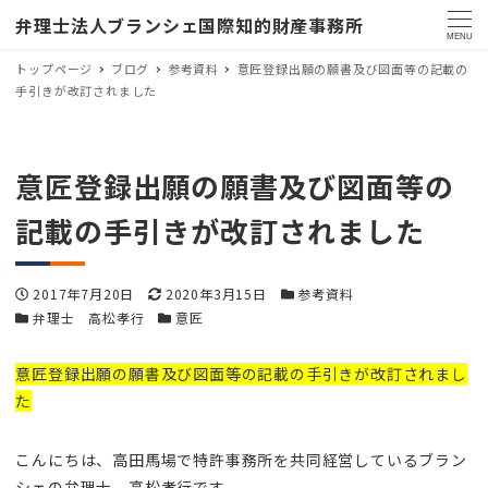
弁理士法人ブランシェ国際知的財産事務所
MENU
トップページ
ブログ
参考資料
意匠登録出願の願書及び図面等の記載の
手引きが改訂されました
意匠登録出願の願書及び図面等の
記載の手引きが改訂されました
投稿日
更新日
カテゴリー
2017年7月20日
2020年3月15日
参考資料
カテゴリー
カテゴリー
弁理士 高松孝行
意匠
意匠登録出願の願書及び図面等の記載の手引きが改訂されまし
た
こんにちは、高田馬場で特許事務所を共同経営しているブラン
シェの弁理士 高松孝行です。