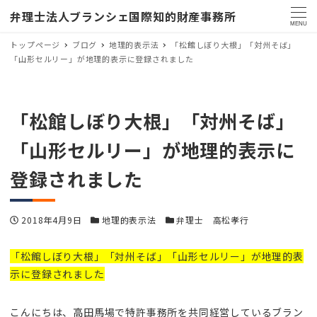
弁理士法人ブランシェ国際知的財産事務所
MENU
トップページ
ブログ
地理的表示法
「松館しぼり大根」「対州そば」
「山形セルリー」が地理的表示に登録されました
「松館しぼり大根」「対州そば」
「山形セルリー」が地理的表示に
登録されました
投稿日
カテゴリー
カテゴリー
2018年4月9日
地理的表示法
弁理士 高松孝行
「松館しぼり大根」「対州そば」「山形セルリー」が地理的表
示に登録されました
こんにちは、高田馬場で特許事務所を共同経営しているブラン