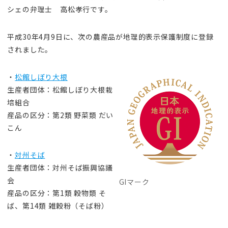
シェの弁理士 高松孝行です。
平成30年4月9日に、次の農産品が地理的表示保護制度に登録
されました。
・
松館しぼり大根
生産者団体：松館しぼり大根栽
培組合
産品の区分：第2類 野菜類 だい
こん
・
対州そば
生産者団体：対州そば振興協議
会
GIマーク
産品の区分：第1類 穀物類 そ
ば、第14類 雑穀粉（そば粉）