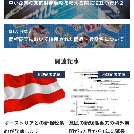
中小企業の知的財産戦略を考える際に役立つ資料２
１
新しい投稿
商標審査において採用された商品・役務名について
関連記事
地理的表示法
地理的表示法
オーストリアとの新租税条
意匠の新規性喪失の例外期
約が発効します
間が6ヵ月から1年に延長