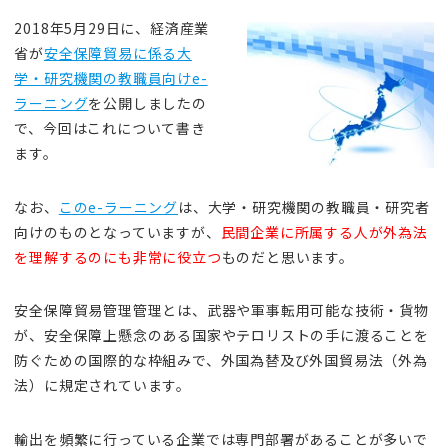
2018年5月29日に、経済産業
省が
安全保障貿易に係る大
学・研究機関の教職員向けe-
ラーニング
を公開しましたの
で、今回はこれについて書き
ます。
なお、
このe-ラーニング
は、大学・研究機関の教職員・研究者
向けのものとなっていますが、
民間企業に所属する人が外為法
を理解するのにも非常に役立つ
ものだと思います。
安全保障貿易管理管理とは、武器や軍事転用可能な技術・貨物
が、安全保障上懸念のある国家やテロリストの手に渡ることを
防ぐための国際的な枠組みで、外国為替及び外国貿易法（外為
法）に規定されています。
輸出を頻繁に行っている企業では専門部署があることが多いで