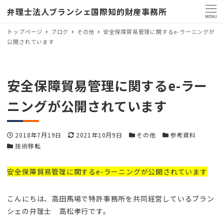
弁理士法人ブランシェ国際知的財産事務所
MENU
トップページ
ブログ
その他
安全保障貿易管理に関するe-ラーニングが
公開されています
安全保障貿易管理に関するe-ラー
ニングが公開されています
投稿日
更新日
カテゴリー
カテゴリー
2018年7月19日
2021年10月9日
その他
参考資料
カテゴリー
技術移転
安全保障貿易管理に関するe-ラーニングが公開されています
こんにちは、高田馬場で特許事務所を共同経営しているブラン
シェの弁理士 高松孝行です。