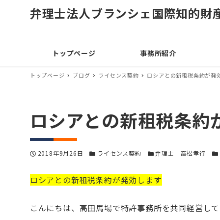
弁理士法人ブランシェ国際知的財
トップページ
事務所紹介
トップページ
ブログ
ライセンス契約
ロシアとの新租税条約が発
ロシアとの新租税条約
投稿日
カテゴリー
カテゴリー
カ
2018年9月26日
ライセンス契約
弁理士 高松孝行
ロシアとの新租税条約が発効します
こんにちは、高田馬場で特許事務所を共同経営して