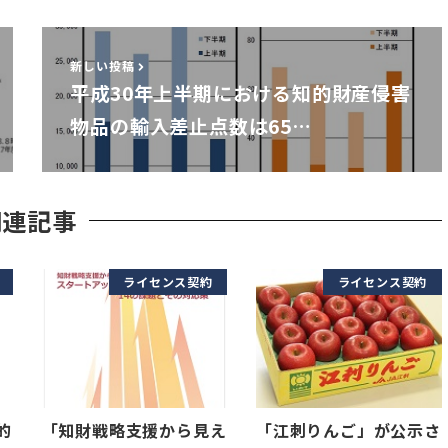
新しい投稿
平成30年上半期における知的財産侵害
物品の輸入差止点数は65…
関連記事
ライセンス契約
ライセンス契約
的
「知財戦略支援から見え
「江刺りんご」が公示さ