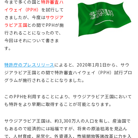
今まで多くの国と
特許審査ハ
イウェイ（PPH）
を試行して
きましたが、今度は
サウジア
ラビア王国
との間でPPHが施
行されることになったので、
今回はそれについて書きま
す。
特許庁のプレスリリース
によると、2020年1月1日から、サウ
ジアラビア王国との間で特許審査ハイウェイ（PPH）試行プロ
グラムが施行されることになりました。
このPPHを利用することにより、サウジアラビア王国において
も特許をより早期に取得することが可能となります。
サウジアラビア王国は、約3,300万人の人口を有し、産油国で
もあるので経済的には裕福ですが、将来の原油枯渇を見込ん
で、人材育成，民営化，外資導入，市場開放等諸改革に力を入