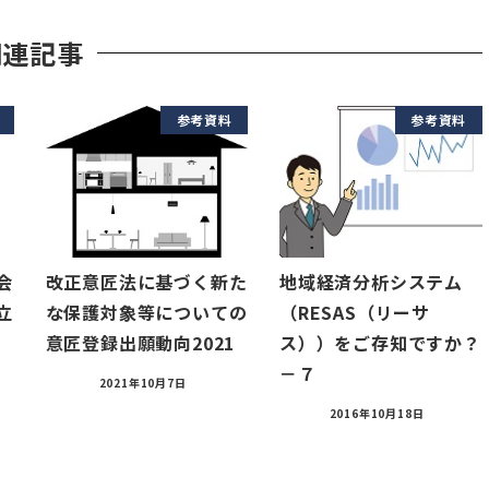
関連記事
参考資料
参考資料
会
改正意匠法に基づく新た
地域経済分析システム
立
な保護対象等についての
（RESAS（リーサ
意匠登録出願動向2021
ス））をご存知ですか？
－７
2021年10月7日
2016年10月18日