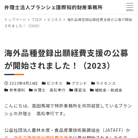
弁理士法人ブランシェ国際知的財産事務所
MENU
トップページ
ブログ
ビジネス
海外品種登録出願経費支援の公募が開始
されました！（2023）
海外品種登録出願経費支援の公募
が開始されました！（2023）
投稿日
カテゴリー
カテゴリー
カテゴリー
2023年4月24日
ビジネス
ブランド
ライセンス
カテゴリー
カテゴリー
カテゴリー
カテゴリー
参考資料
弁理士 高松孝行
種苗法
補助金・助成金
こんにちは、高田馬場で特許事務所を共同経営しているブラン
シェの弁理士 高松孝行です。
公益社団法人農林水産・食品産業技術振興協会（JATAFF）か
ら、
海外品種登録出願経費支援
の公募が開始されましたので、