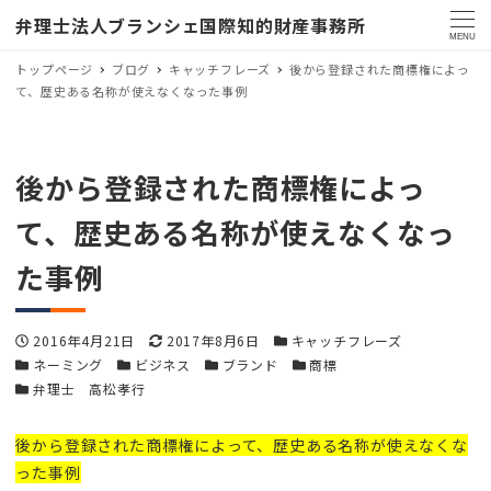
弁理士法人ブランシェ国際知的財産事務所
MENU
トップページ
ブログ
キャッチフレーズ
後から登録された商標権によっ
て、歴史ある名称が使えなくなった事例
後から登録された商標権によっ
て、歴史ある名称が使えなくなっ
た事例
投稿日
更新日
カテゴリー
2016年4月21日
2017年8月6日
キャッチフレーズ
カテゴリー
カテゴリー
カテゴリー
カテゴリー
ネーミング
ビジネス
ブランド
商標
カテゴリー
弁理士 高松孝行
後から登録された商標権によって、歴史ある名称が使えなくな
った事例