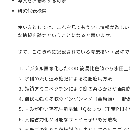
導入をお勧めする対象
研究代表機関
使い方としては、これを見てもう少し情報が欲しい
な情報を読むということになると思います。
さて、この資料に記載されている農業技術・品種で
デジタル画像化したCOD 簡易比色値から水田
水稲の流し込み施肥による穂肥施用方法
短鎖アミロペクチンにより餅の柔らかさが画期的
倒伏に強く多収のインゲンマメ（金時類） 新
甘みが強い落花生新品種「Qなっつ（千葉P114
大幅省力化が可能なサトイモ子いも分離機
イチゴの新たな花粉媒介昆虫としてのヒロズキ