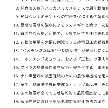
捕食性天敵タバコカスミカメをナスの周年栽培
飛ばないナミテントウの定着を促進する代替餌
夏期高温期の湛水によるタマネギべと病の一次
省力的な栽培が可能で、大果で日持ち性に優れ
花粉使用量を大幅に削減できる静電風圧式受粉
“＜ｗ天＞防除体系”～薬剤抵抗性が発達しにく
ニホンナシ「あきづき」および「王秋」の果肉
ブドウの鳥獣害対策を省力・安全化する「果実
ナシ黒星病の被害軽減のための農作業機械を用
早生、良食味で外観美麗なカンキツ新品種「み
冬の気温が高くても栽培可能で品質優良なモモ
畜産経営における臭気低減対策評価方法の確立