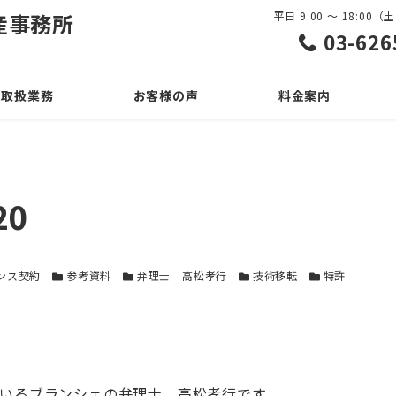
産事務所
平日 9:00 ～ 18:0
03-626
取扱業務
お客様の声
料金案内
0
ー
カテゴリー
カテゴリー
カテゴリー
カテゴリー
ンス契約
参考資料
弁理士 高松孝行
技術移転
特許
いるブランシェの弁理士 高松孝行です。