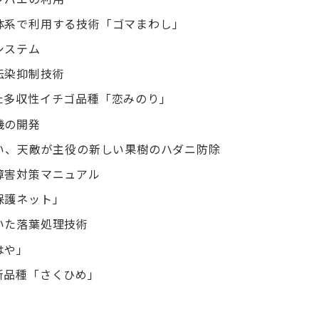
体系で利用する技術「ゴマまわし」
システム
伝染抑制技術
た多収性イチゴ品種「恋みのり」
機の開発
い、天敵が主役の新しい果樹のハダニ防除
障害対策マニュアル
保護ネット」
いた落葉処理技術
はや」
新品種「さくひめ」