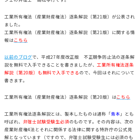
工業所有権法（産業財産権法）逐条解説〔第21版〕が公表され
ました。
工業所有権法（産業財産権法）逐条解説〔第21版〕に関する情
報は
こちら
以前のブログ
で、平成27年度改正版 不正競争防止法の逐条解
説を無料で入手できることを書きましたが、
工業所有権法逐条
解説〔第20版〕も無料で入手できる
ので、今回はそれについて
書きます。
工業所有権法（産業財産権法）逐条解説〔第20版〕は
こちら
工業所有権法逐条解説とは、製本したものは通称「
青本
」とも
呼ばれ、
弁理士試験受験生必須
のものです。その内容は、次の
産業財産権4法とそれに関係する法律に関する特許庁の公式見
解となっています（ですので、弁理士試験受験生には必須のも