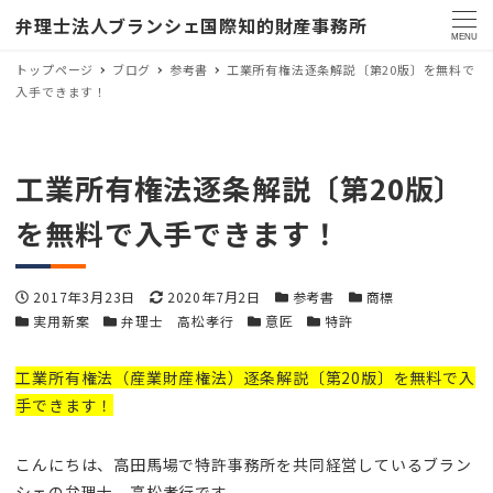
弁理士法人ブランシェ国際知的財産事務所
MENU
トップページ
ブログ
参考書
工業所有権法逐条解説〔第20版〕を無料で
入手できます！
工業所有権法逐条解説〔第20版〕
を無料で入手できます！
投稿日
更新日
カテゴリー
カテゴリー
2017年3月23日
2020年7月2日
参考書
商標
カテゴリー
カテゴリー
カテゴリー
カテゴリー
実用新案
弁理士 高松孝行
意匠
特許
工業所有権法（産業財産権法）逐条解説〔第20版〕を無料で入
手できます！
こんにちは、高田馬場で特許事務所を共同経営しているブラン
シェの弁理士 高松孝行です。